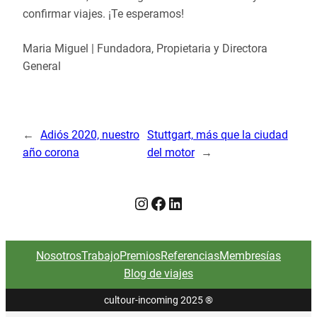
confirmar viajes. ¡Te esperamos!
Maria Miguel | Fundadora, Propietaria y Directora
General
←
Adiós 2020, nuestro
Stuttgart, más que la ciudad
año corona
del motor
→
Instagram
Facebook
LinkedIn
Nosotros
Trabajo
Premios
Referencias
Membresías
Blog de viajes
cultour-incoming 2025
®