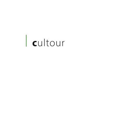
Diseñamos itinerarios únicos según tus preferenci
peticiones de grupos especiales de varios tamaños
alta gama y lujo, sean experiencias privadas en los
país o rutas por Alemania.