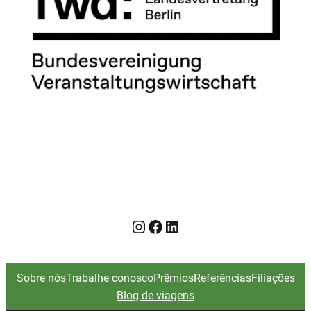
Instagram
Facebook
LinkedIn
Sobre nós
Trabalhe conosco
Prêmios
Referências
Filiações
Blog de viagens